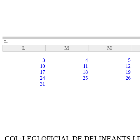
«
L
M
M
3
4
5
10
11
12
17
18
19
24
25
26
31
COL·LEGI OFICIAL DE DELINEANTS I 