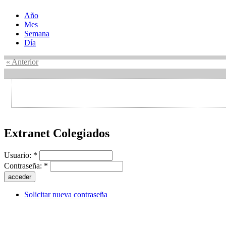
Año
Mes
Semana
Día
« Anterior
Extranet Colegiados
Usuario:
*
Contraseña:
*
Solicitar nueva contraseña