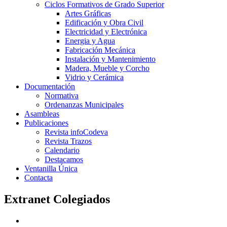
Ciclos Formativos de Grado Superior
Artes Gráficas
Edificación y Obra Civil
Electricidad y Electrónica
Energia y Agua
Fabricación Mecánica
Instalación y Mantenimiento
Madera, Mueble y Corcho
Vidrio y Cerámica
Documentación
Normativa
Ordenanzas Municipales
Asambleas
Publicaciones
Revista infoCodeva
Revista Trazos
Calendario
Destacamos
Ventanilla Única
Contacta
Extranet Colegiados