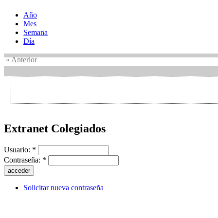
Año
Mes
Semana
Día
« Anterior
Extranet Colegiados
Usuario:
*
Contraseña:
*
Solicitar nueva contraseña