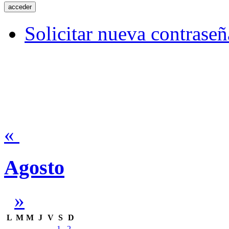
Solicitar nueva contraseñ
«
Agosto
»
L
M
M
J
V
S
D
1
2